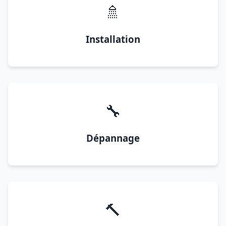
🚿
Installation
🔧
Dépannage
🔨