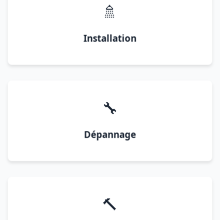
🚿
Installation
🔧
Dépannage
🔨