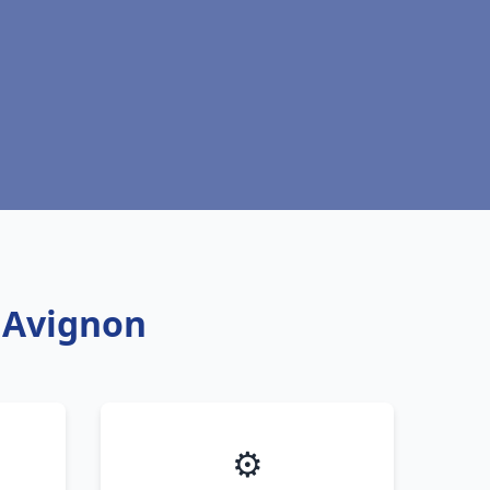
s Avignon
⚙️