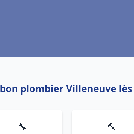
 bon plombier Villeneuve lè
🔧
🔨