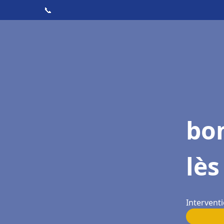
📞
bo
lès
Interventi