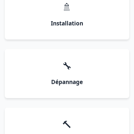
🚿
Installation
🔧
Dépannage
🔨