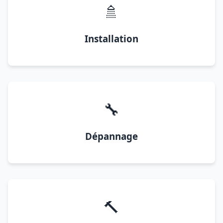
🚿
Installation
🔧
Dépannage
🔨