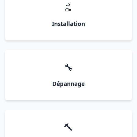
🚿
Installation
🔧
Dépannage
🔨