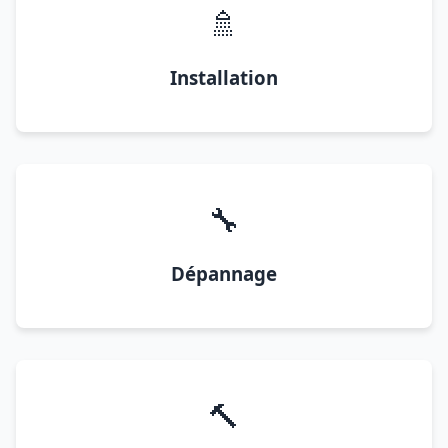
🚿
Installation
🔧
Dépannage
🔨