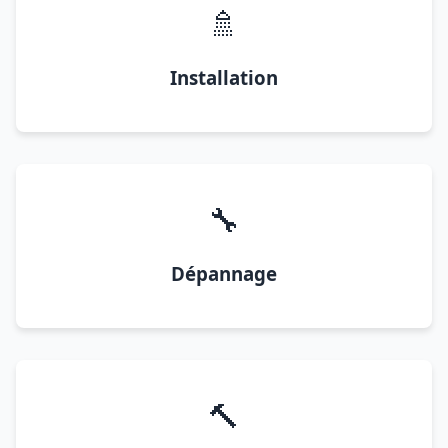
🚿
Installation
🔧
Dépannage
🔨