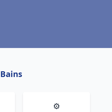
 Bains
⚙️