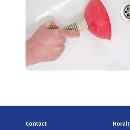
Contact
Horair