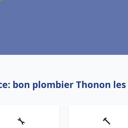
ce: bon plombier Thonon les
🔧
🔨