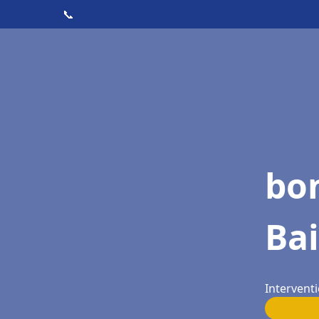
📞
bo
Ba
Interventi