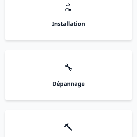
🚿
Installation
🔧
Dépannage
🔨