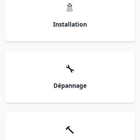
🚿
Installation
🔧
Dépannage
🔨