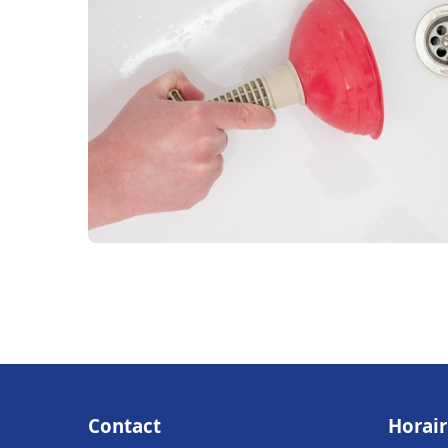
Contact
Horair