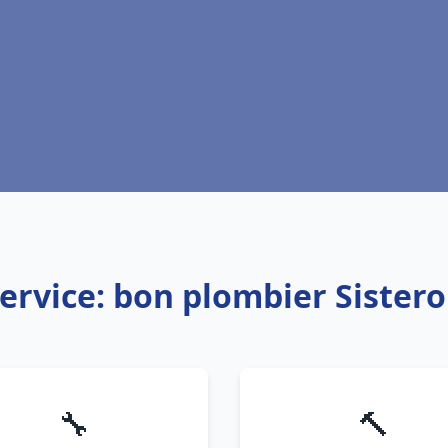
ervice: bon plombier Sister
🔧
🔨