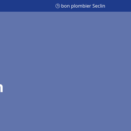
🕒 bon plombier Seclin
n