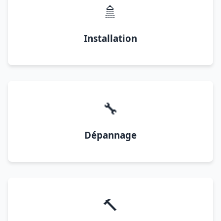
🚿
Installation
🔧
Dépannage
🔨