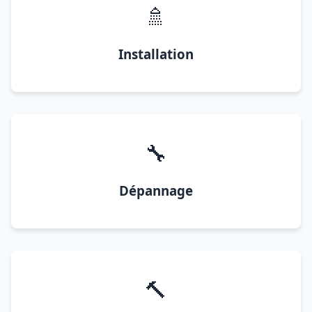
🚿
Installation
🔧
Dépannage
🔨