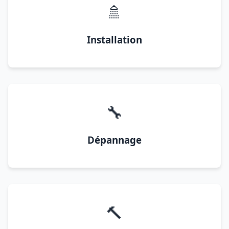
🚿
Installation
🔧
Dépannage
🔨