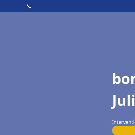
📞
bon
Jul
Interventi