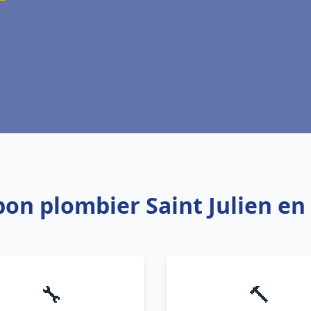
bon plombier Saint Julien e
🔧
🔨