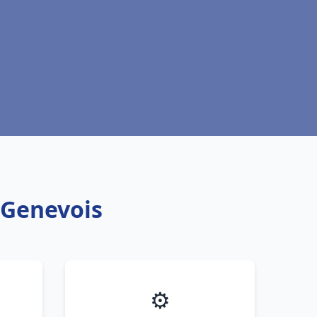
n Genevois
⚙️