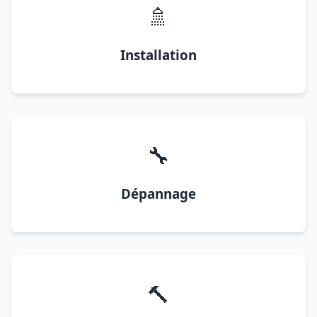
🚿
Installation
🔧
Dépannage
🔨