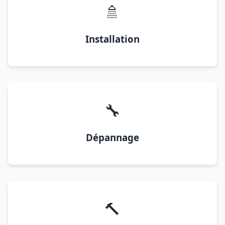
🚿
Installation
🔧
Dépannage
🔨