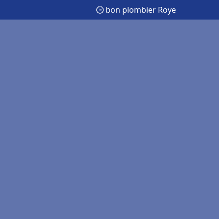
🕒 bon plombier Roye
e