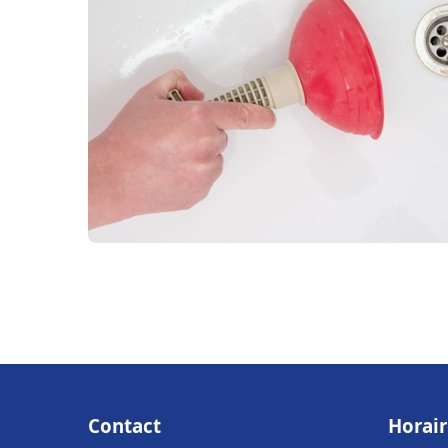
Contact
Horair