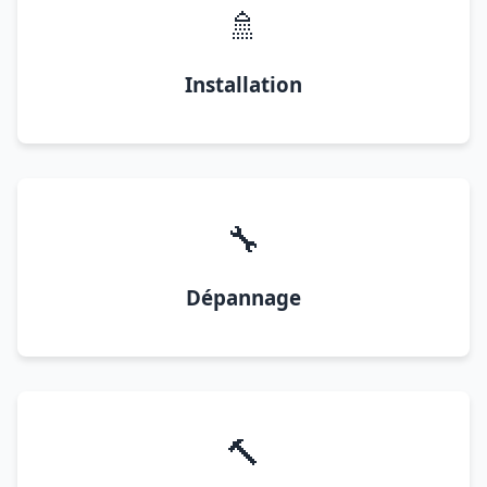
🚿
Installation
🔧
Dépannage
🔨