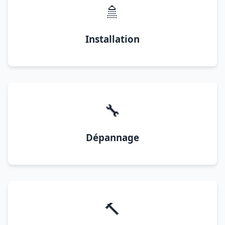
🚿
Installation
🔧
Dépannage
🔨