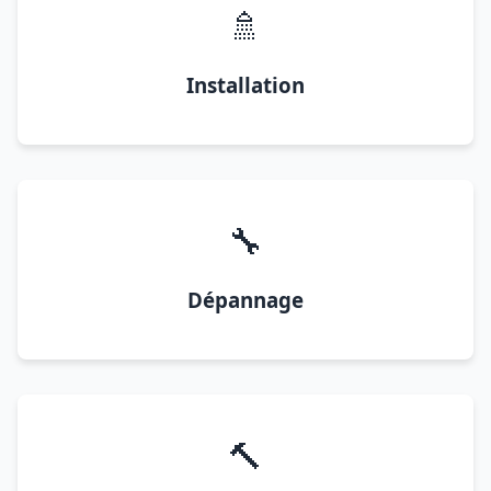
🚿
Installation
🔧
Dépannage
🔨