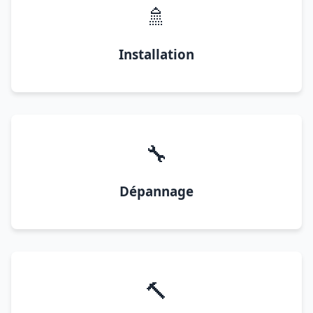
🚿
Installation
🔧
Dépannage
🔨