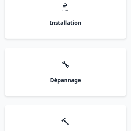
🚿
Installation
🔧
Dépannage
🔨