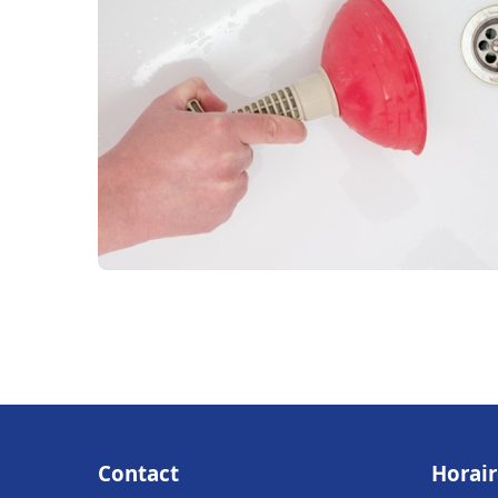
Contact
Horair