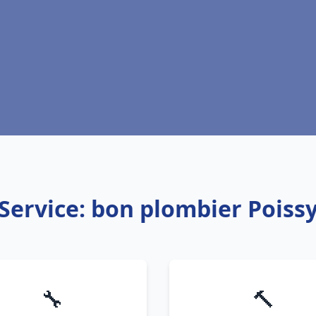
Service: bon plombier Poiss
🔧
🔨