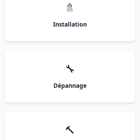
🚿
Installation
🔧
Dépannage
🔨