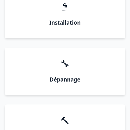
🚿
Installation
🔧
Dépannage
🔨