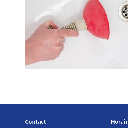
Contact
Horair