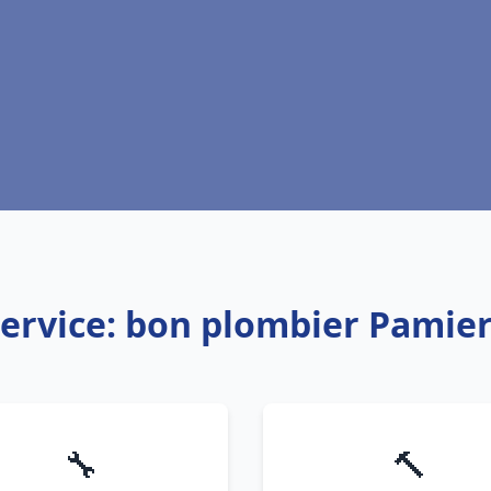
ervice: bon plombier Pamie
🔧
🔨