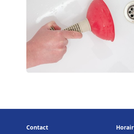
Contact
Horair