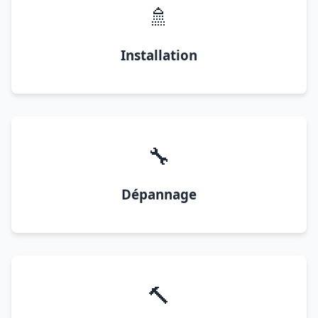
🚿
Installation
🔧
Dépannage
🔨