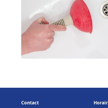
Contact
Horair