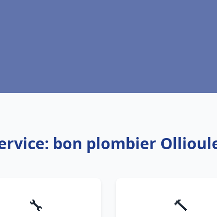
ervice: bon plombier Ollioul
🔧
🔨