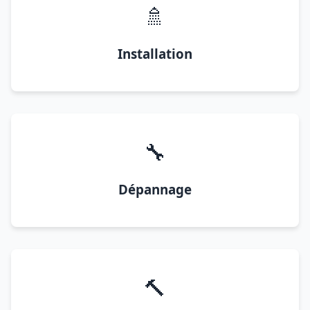
🚿
Installation
🔧
Dépannage
🔨