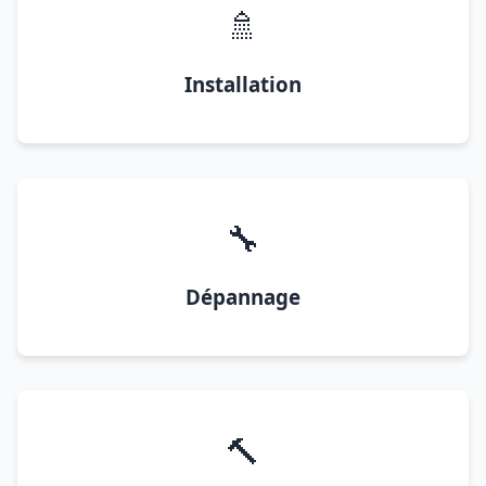
🚿
Installation
🔧
Dépannage
🔨