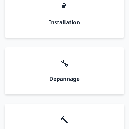
🚿
Installation
🔧
Dépannage
🔨