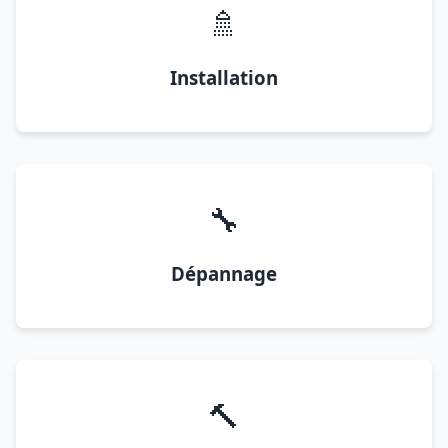
🚿
Installation
🔧
Dépannage
🔨