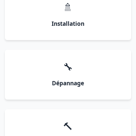
🚿
Installation
🔧
Dépannage
🔨