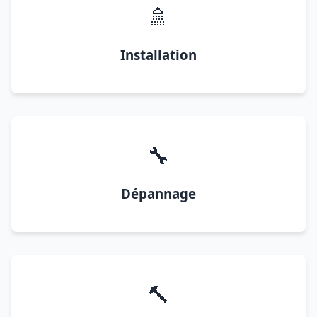
🚿
Installation
🔧
Dépannage
🔨