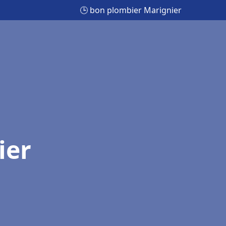
🕒 bon plombier Marignier
ier