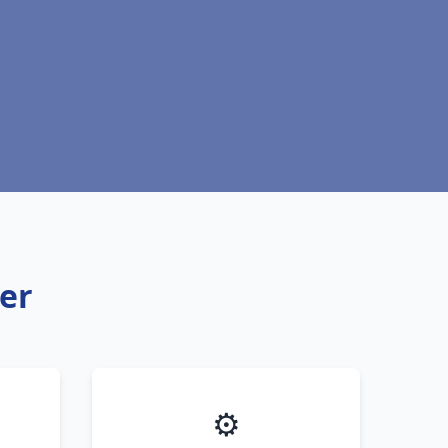
er
⚙️