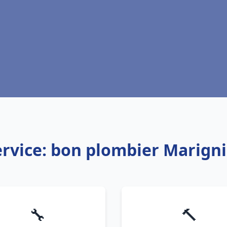
ervice: bon plombier Marigni
🔧
🔨