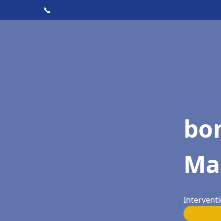
📞
bo
Ma
Intervent