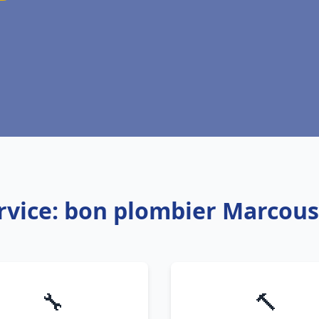
rvice: bon plombier Marcous
🔧
🔨