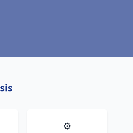
sis
⚙️