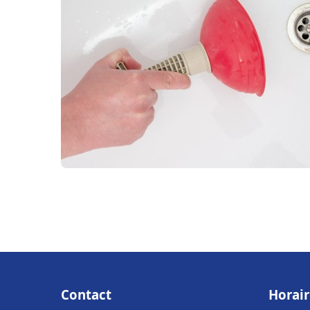
Contact
Horair