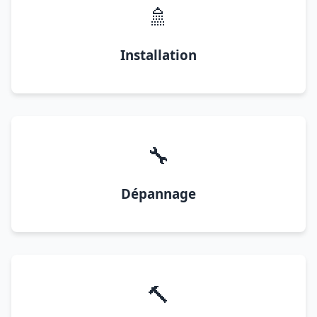
🚿
Installation
🔧
Dépannage
🔨