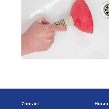
Contact
Horair