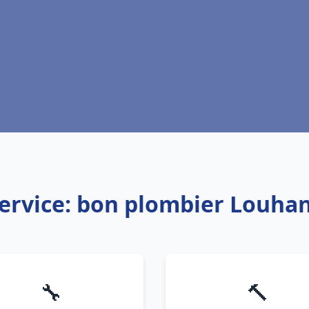
ervice: bon plombier Louha
🔧
🔨