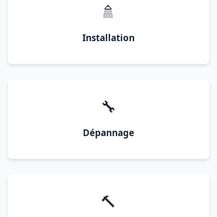
🚿
Installation
🔧
Dépannage
🔨