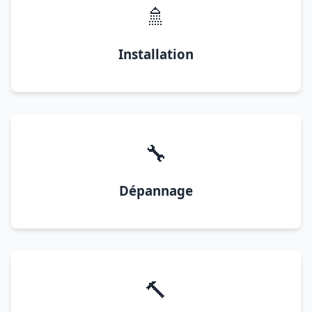
🚿
Installation
🔧
Dépannage
🔨