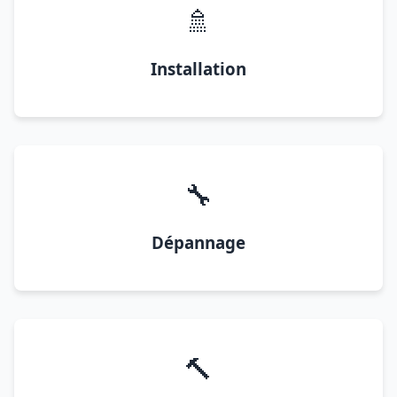
🚿
Installation
🔧
Dépannage
🔨