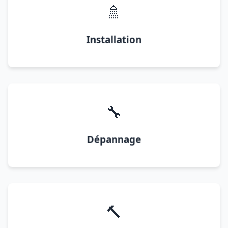
🚿
Installation
🔧
Dépannage
🔨