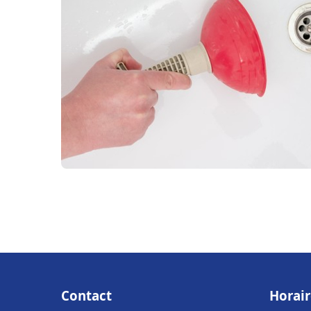
Contact
Horair