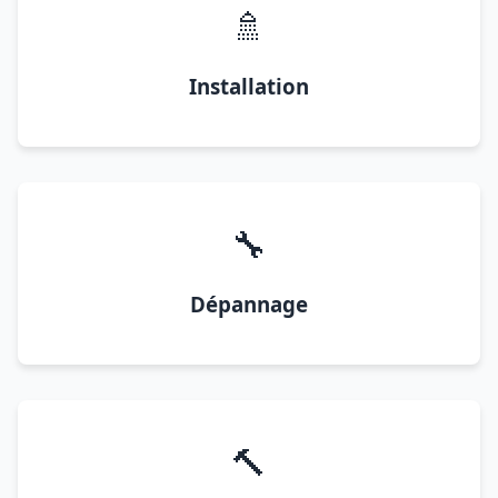
🚿
Installation
🔧
Dépannage
🔨