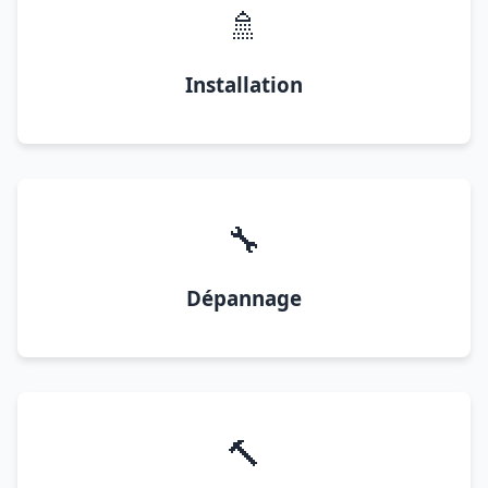
🚿
Installation
🔧
Dépannage
🔨